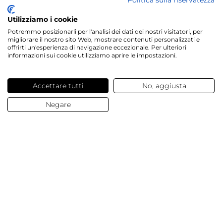
Politica sulla riservatezza
Utilizziamo i cookie
Potremmo posizionarli per l'analisi dei dati dei nostri visitatori, per
Servizi offerti
migliorare il nostro sito Web, mostrare contenuti personalizzati e
offrirti un'esperienza di navigazione eccezionale. Per ulteriori
informazioni sui cookie utilizziamo aprire le impostazioni.
Contatti e domande
Accettare tutti
No, aggiusta
Chi siamo
Negare
© 2025 Dalesa
Dati Aziendali
Termini e condizioni generali
Protezione Dati
Cookies
Impostazioni Cookies