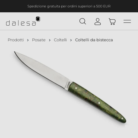
Spedizione gratuita per ordini superiori a 500 EUR
nuto principale
Prodotti
Posate
Coltelli
Coltelli da bistecca