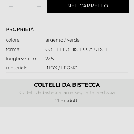
Quantità
NEL CARRELLO
PROPRIETÀ
colore:
argento / verde
forma:
COLTELLO BISTECCA UTSET
lunghezza cm:
22,5
materiale:
INOX / LEGNO
COLTELLI DA BISTECCA
Coltelli da bistecca lama seghettata e liscia
21 Prodotti