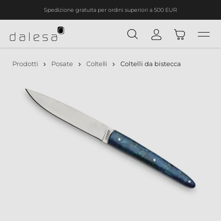
Spedizione gratuita per ordini superiori a 500 EUR
nuto principale
Prodotti
Posate
Coltelli
Coltelli da bistecca