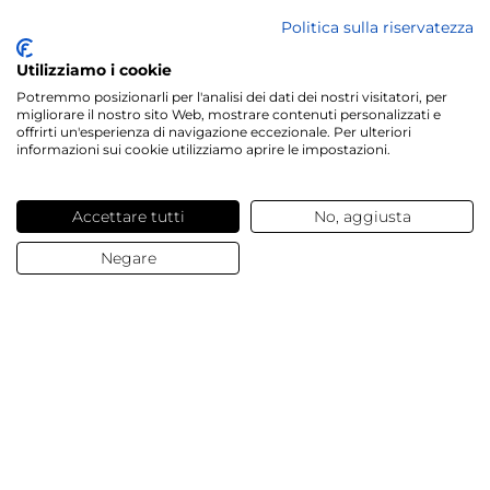
Politica sulla riservatezza
Utilizziamo i cookie
Potremmo posizionarli per l'analisi dei dati dei nostri visitatori, per
migliorare il nostro sito Web, mostrare contenuti personalizzati e
Servizi offerti
offrirti un'esperienza di navigazione eccezionale. Per ulteriori
informazioni sui cookie utilizziamo aprire le impostazioni.
Contatti e domande
Accettare tutti
No, aggiusta
Chi siamo
Negare
© 2025 Dalesa
Dati Aziendali
Termini e condizioni generali
Protezione Dati
Cookies
Impostazioni Cookies