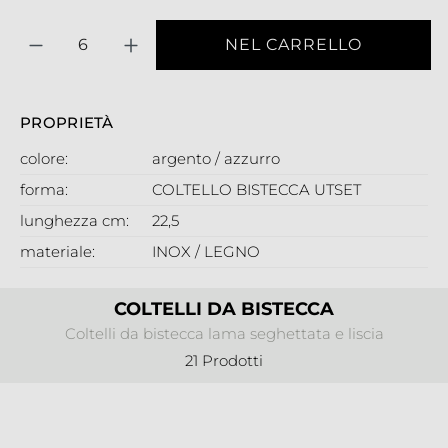
Quantità
NEL CARRELLO
PROPRIETÀ
colore:
argento / azzurro
forma:
COLTELLO BISTECCA UTSET
lunghezza cm:
22,5
materiale:
INOX / LEGNO
COLTELLI DA BISTECCA
Coltelli da bistecca lama seghettata e liscia
21 Prodotti