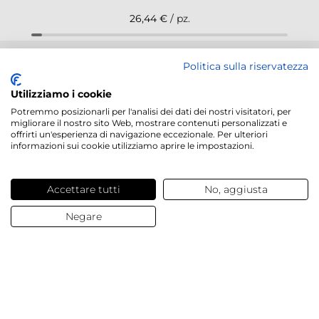
26,44 €
/ pz.
NEWSLETTER
Politica sulla riservatezza
Utilizziamo i cookie
Potremmo posizionarli per l'analisi dei dati dei nostri visitatori, per
migliorare il nostro sito Web, mostrare contenuti personalizzati e
offrirti un'esperienza di navigazione eccezionale. Per ulteriori
informazioni sui cookie utilizziamo aprire le impostazioni.
Servizi offerti
Contatti e domande
Accettare tutti
No, aggiusta
Negare
Chi siamo