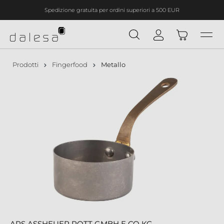
Spedizione gratuita per ordini superiori a 500 EUR
nuto principale
Prodotti
Fingerfood
Metallo
APS ASSHEUER POTT GMBH E CO KG