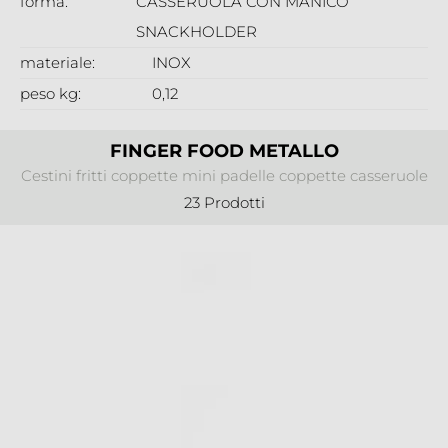
forma:
CASSERUOLA CON MANICO
SNACKHOLDER
materiale:
INOX
peso kg:
0,12
FINGER FOOD METALLO
Cestini fritti coppette mini padelle coppette casseruole
23 Prodotti