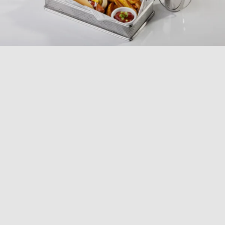
COLLEZIONE
FINGER FOOD METALLO
Scopri la nostra selezione per il Finger Food in metallo,
progettata per un aperitivo sofisticato e originale.
Questa selezione comprende cestini per fritti,
coppette, mini padelle, mini casseruole e portasalse,
tutti realizzati in acciaio inox con finiture uniche come
effetto ruggine, oro, argento e anticato. Con design
distintivi e materiali di alta qualità, ogni pezzo è ideale
per presentare finger food con un tocco di eleganza e
stile. Rnedi i tuoi aperitivi unici con i nostri prodotti!