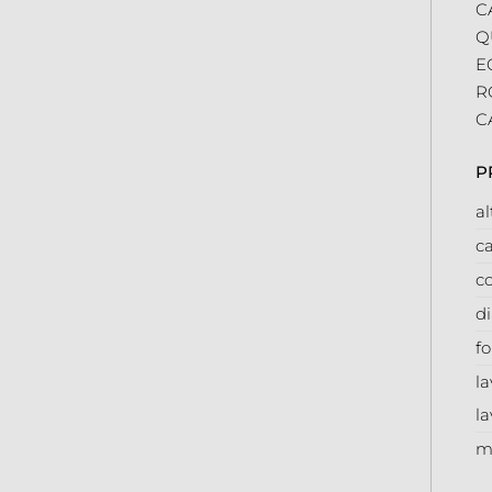
C
Q
E
R
C
P
a
ca
co
d
f
la
la
m