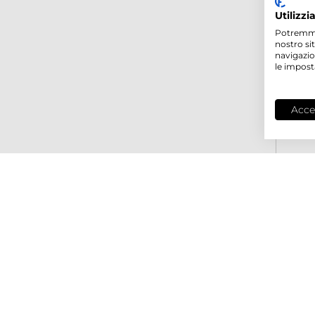
Utilizzi
Potremmo p
nostro si
navigazio
le impost
Acce