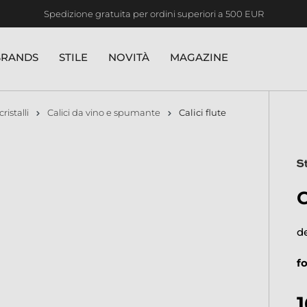
Spedizione gratuita per ordini superiori a 500 EUR
BRANDS
STILE
NOVITÀ
MAGAZINE
cristalli
Calici da vino e spumante
Calici flute
d
f
1