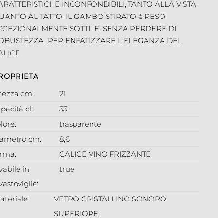
ARATTERISTICHE INCONFONDIBILI, TANTO ALLA VISTA
UANTO AL TATTO. IL GAMBO STIRATO è RESO
CCEZIONALMENTE SOTTILE, SENZA PERDERE DI
OBUSTEZZA, PER ENFATIZZARE L'ELEGANZA DEL
ALICE
ROPRIETÀ
ltezza cm:
21
pacità cl:
33
lore:
trasparente
iametro cm:
8,6
orma:
CALICE VINO FRIZZANTE
vabile in
true
vastoviglie:
ateriale:
VETRO CRISTALLINO SONORO
SUPERIORE