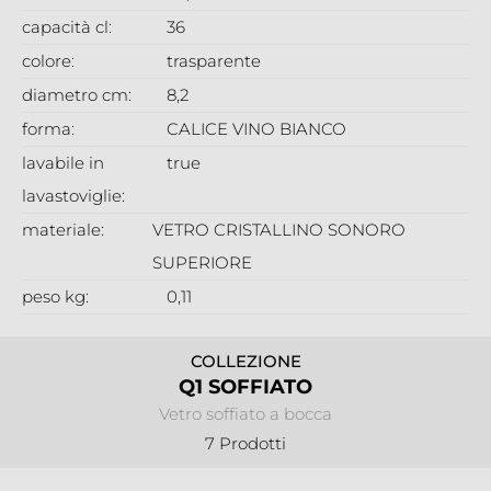
capacità cl:
36
colore:
trasparente
diametro cm:
8,2
forma:
CALICE VINO BIANCO
lavabile in
true
lavastoviglie:
materiale:
VETRO CRISTALLINO SONORO
SUPERIORE
peso kg:
0,11
COLLEZIONE
Q1 SOFFIATO
Vetro soffiato a bocca
7 Prodotti