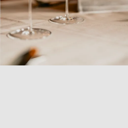
COLLEZIONE
Q1 SOFFIATO
Scopri la collezione Q1, una linea di bicchieri e calici
realizzati in vetro soffiato a bocca, che unisce maestria
artigianale e design contemporaneo. Ogni pezzo è
unico, con una qualità e una leggerezza che esaltano
ogni bevanda. Il vetro soffiato conferisce un’eleganza