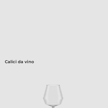
senza tempo, rendendo questi calici e bicchieri ideali
per occasioni speciali o per un uso quotidiano raffinato.
La collezione Q1 rappresenta il perfetto equilibrio tra
estetica e funzionalità, offrendo un’esperienza di
degustazione straordinaria. Scegli Q1 per portare un
tocco di classe alla tua tavola!
Calici da vino