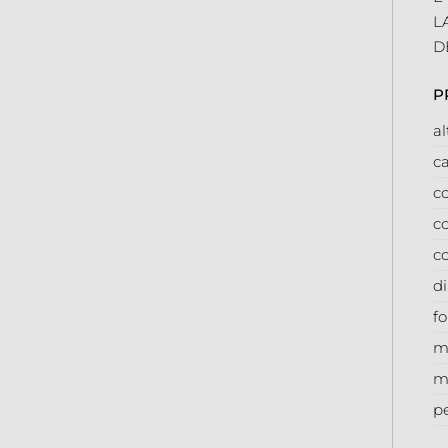
L
D
P
a
ca
co
co
c
d
f
m
m
p