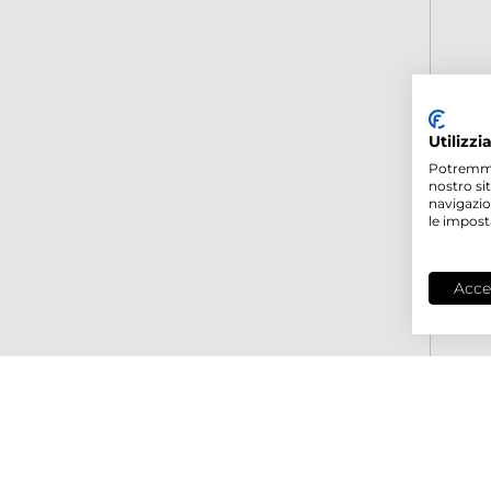
Utilizzi
Potremmo p
nostro si
navigazio
le impost
Acce