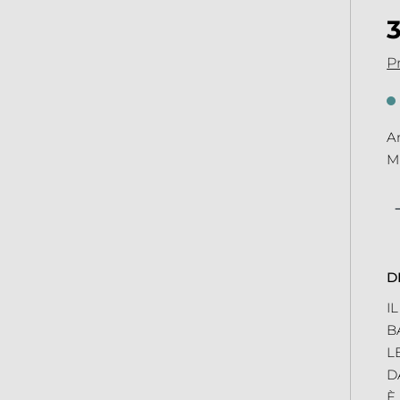
Pr
An
Mi
Qu
D
I
B
L
D
È