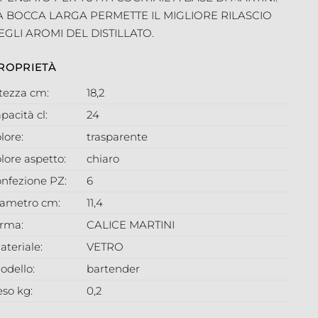
A BOCCA LARGA PERMETTE IL MIGLIORE RILASCIO
EGLI AROMI DEL DISTILLATO.
ROPRIETÀ
ltezza cm:
18,2
pacità cl:
24
lore:
trasparente
lore aspetto:
chiaro
onfezione PZ:
6
iametro cm:
11,4
orma:
CALICE MARTINI
ateriale:
VETRO
odello:
bartender
eso kg:
0,2