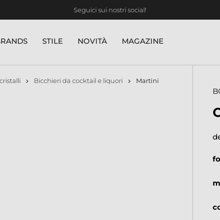
Seguici sui nostri social!
BRANDS
STILE
NOVITÀ
MAGAZINE
cristalli
Bicchieri da cocktail e liquori
Martini
B
d
f
m
c