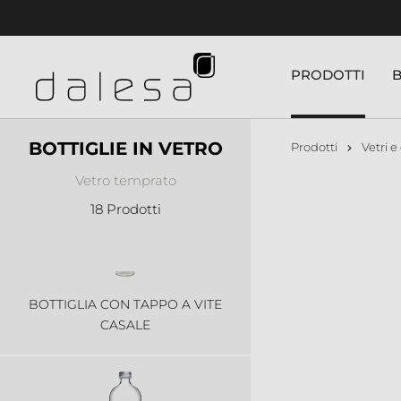
nuto principale
PRODOTTI
BOTTIGLIA CON TAPPO AQUA
BOTTIGLIE IN VETRO
Prodotti
Vetri e 
Vetro temprato
18 Prodotti
BOTTIGLIA CON TAPPO A VITE
CASALE