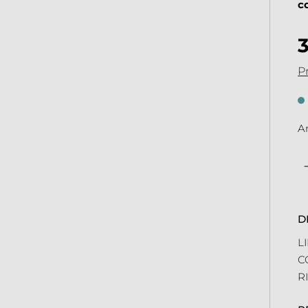
c
Pr
An
Qu
D
L
C
R