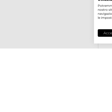
Potremmo p
nostro si
navigazio
le impost
Acce