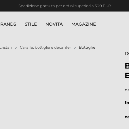
Spedizione gratuita per ordini superiori a 500 EUR
Seguici sui nostri social!
BRANDS
STILE
NOVITÀ
MAGAZINE
cristalli
Caraffe, bottiglie e decanter
Bottiglie
D
d
f
c