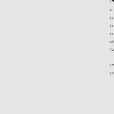
P
a
ca
co
co
d
f
m
p