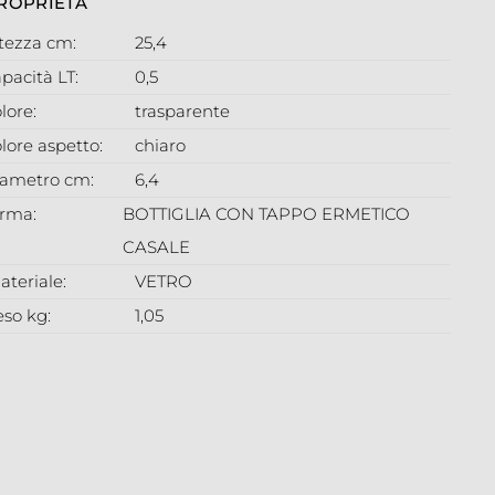
ROPRIETÀ
ltezza cm:
25,4
pacità LT:
0,5
lore:
trasparente
lore aspetto:
chiaro
iametro cm:
6,4
orma:
BOTTIGLIA CON TAPPO ERMETICO
CASALE
ateriale:
VETRO
eso kg:
1,05