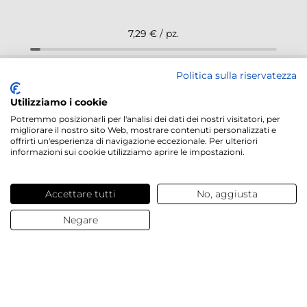
7,29 €
/ pz.
Politica sulla riservatezza
NEWSLETTER
Utilizziamo i cookie
Potremmo posizionarli per l'analisi dei dati dei nostri visitatori, per
migliorare il nostro sito Web, mostrare contenuti personalizzati e
offrirti un'esperienza di navigazione eccezionale. Per ulteriori
informazioni sui cookie utilizziamo aprire le impostazioni.
Servizi offerti
Accettare tutti
No, aggiusta
Contatti e domande
Negare
Chi siamo