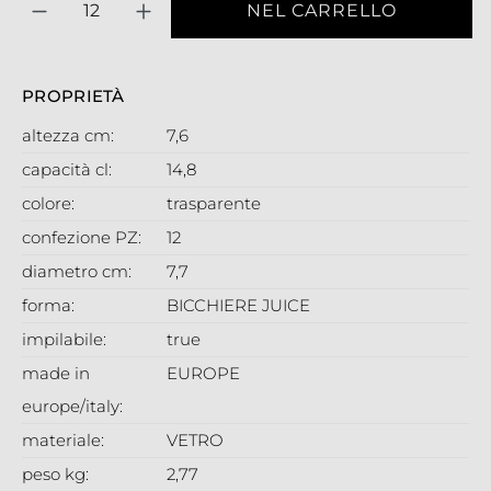
NEL CARRELLO
PROPRIETÀ
altezza cm:
7,6
capacità cl:
14,8
colore:
trasparente
confezione PZ:
12
diametro cm:
7,7
forma:
BICCHIERE JUICE
impilabile:
true
made in
EUROPE
europe/italy:
materiale:
VETRO
peso kg:
2,77