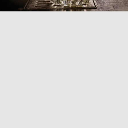
COLLEZIONE
EVEREST
Scopri la collezione Everest, che offre una
combinazione unica di resistenza e design impilabile.
Questi bicchieri da cocktail, dal design modulare
classico, sono caratterizzati da sfaccettature e
scanalature nella parte bassa, con una superficie
lineare nella sezione alta. Super resistenti grazie al
trattamento Xtratuff, sono ideali per servire bevande
alcoliche e analcoliche, ma si prestano anche all’uso
per l'acqua, rendendoli davvero multifunzionali.
Impilabili e facili da pulire, sono perfetti per bar,
ristoranti e catering, adattandosi a qualsiasi situazione
con stile e praticità.