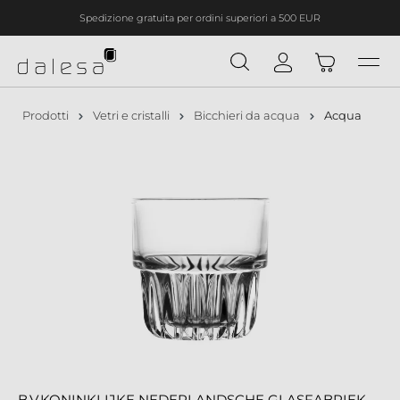
Spedizione gratuita per ordini superiori a 500 EUR
nuto principale
Prodotti
Vetri e cristalli
Bicchieri da acqua
Acqua
B.V.KONINKLIJKE NEDERLANDSCHE GLASFABRIEK