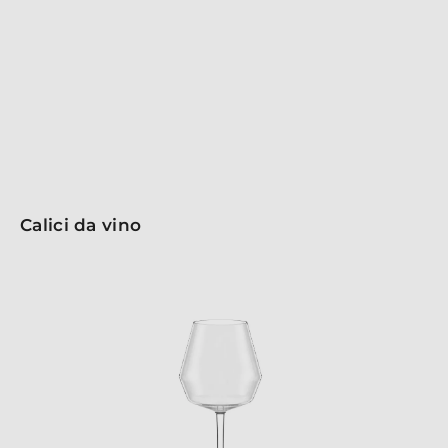
brillantezza elevate dei calici la rendono ideale per una
mise en place di prestigio, perfetta da abbinare a piatti
eleganti e dalle forme arrotondate. I calici Revolution
promettono un’esperienza di degustazione unica,
unendo estetica e funzionalità in ogni occasione.
Calici da vino