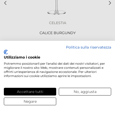
CELESTIA
CALICE BURGUNDY
4,81 €
/ pz.
Politica sulla riservatezza
Utilizziamo i cookie
NEWSLETTER
Potremmo posizionarli per l'analisi dei dati dei nostri visitatori, per
migliorare il nostro sito Web, mostrare contenuti personalizzati e
offrirti un'esperienza di navigazione eccezionale. Per ulteriori
informazioni sui cookie utilizziamo aprire le impostazioni.
Accettare tutti
No, aggiusta
Servizi offerti
Negare
Contatti e domande