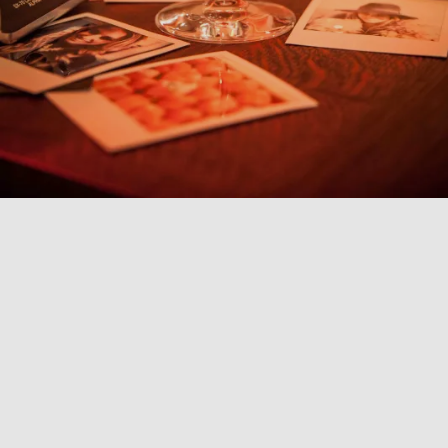
COLLEZIONE
REVOLUTION
Scopri la collezione Revolution, frutto della
collaborazione tra l’archistar Wilhelm Holzbauer e
l’esperto di vini Heinz Kammerer. Caratterizzata da un
design distintivo, questa collezione offre calici a forma
di tulipano, con un bevande più stretto che si allarga
con una curva elegante e raffinata. La trasparenza e la