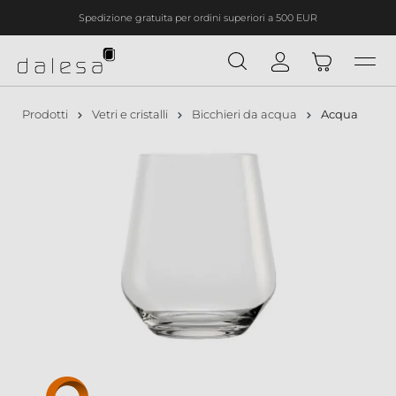
Spedizione gratuita per ordini superiori a 500 EUR
nuto principale
Prodotti
Vetri e cristalli
Bicchieri da acqua
Acqua