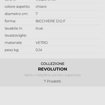
colore aspetto:
chiaro
diametro cm:
7
forma:
BICCHIERE D.O.F
lavabile in
true
lavastoviglie:
materiale:
VETRO
peso kg:
0,14
COLLEZIONE
REVOLUTION
Vetro cristallino sonoro superiore
7 Prodotti