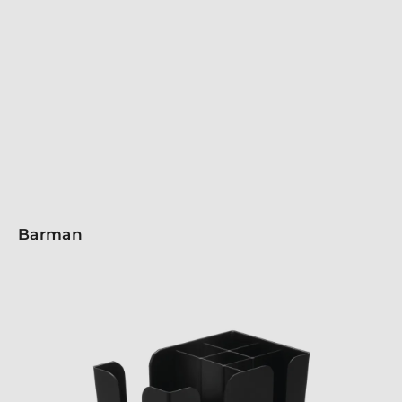
Tiki Include bicchieri cocktail e mug dalle forme
uniche, perfette per Julep, mojito, Moscow mule e
innovativi mocktails. Ideali per servire cocktail in
un’atmosfera glamour, uniscono stile raffinato e
funzionalità. Rinnova il tuo bar con la versatilità e
l’eleganza della collezione Bartender!
Barman