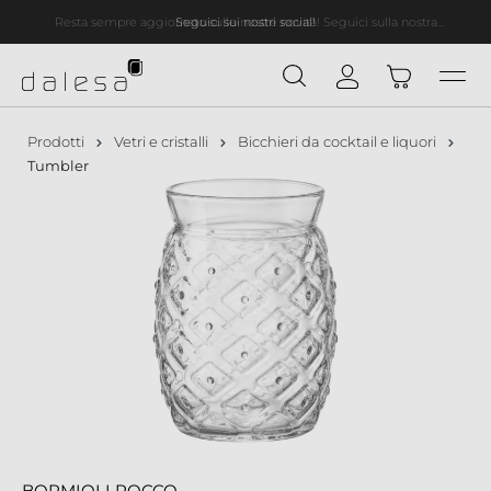
Resta sempre aggiornato sulle nostre novità! Seguici sulla nostra
Seguici sui nostri social!
nuto principale
newsletter!
Prodotti
Vetri e cristalli
Bicchieri da cocktail e liquori
Tumbler
BORMIOLI ROCCO