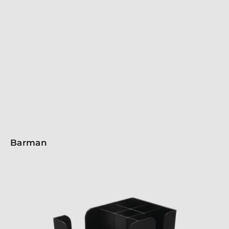
linea unisce l'eleganza del design italiano alla
resistenza del vetro SON.hyx e al gambo rinforzato al
titanio. I calici Jazz sono ideali per cocktail e long
drinks, ma perfetti anche per distillati e liquori. Lasciati
conquistare dal fascino dei calici Jazz e regalati
momenti di puro piacere e raffinatezza in
un'atmosfera intima e rilassante.
Barman