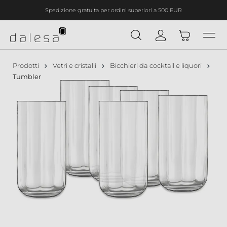
Spedizione gratuita per ordini superiori a 500 EUR
nuto principale
Prodotti
Vetri e cristalli
Bicchieri da cocktail e liquori
Tumbler