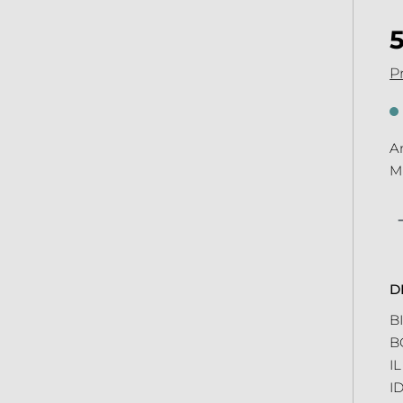
Pr
An
Mi
Qu
D
B
B
I
I