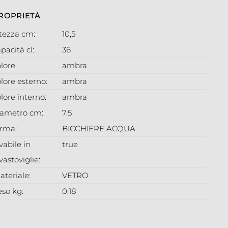
ROPRIETÀ
ltezza cm:
10,5
pacità cl:
36
lore:
ambra
lore esterno:
ambra
lore interno:
ambra
iametro cm:
7,5
orma:
BICCHIERE ACQUA
vabile in
true
vastoviglie:
ateriale:
VETRO
eso kg:
0,18