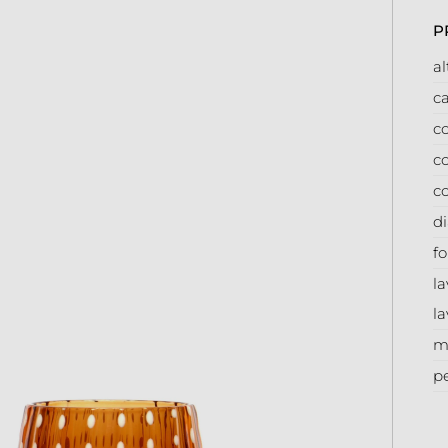
P
a
ca
co
co
co
d
f
la
la
m
p