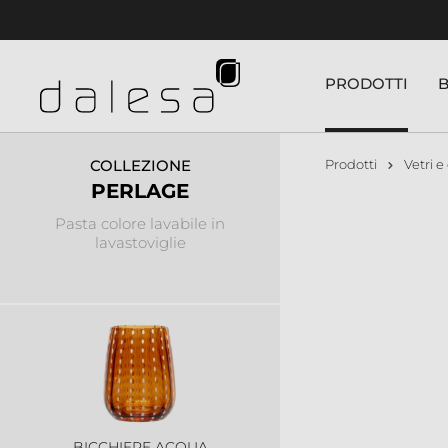
nuto principale
PRODOTTI
COLLEZIONE
Prodotti
Vetri e 
PERLAGE
Pasta colore lavabile in
lavastoviglie
BICCHIERE ACQUA