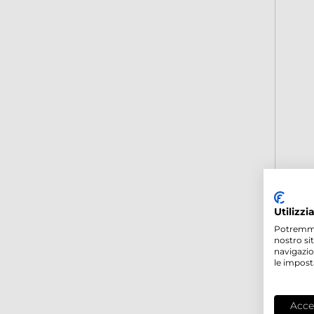
Utilizzi
Potremmo p
nostro si
navigazio
le impost
Acce