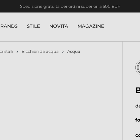
Spedizione gratuita per ordini superiori a 500 EUR
BRANDS
STILE
NOVITÀ
MAGAZINE
cristalli
Bicchieri da acqua
Acqua
d
f
c